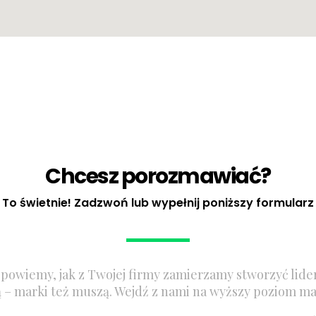
Chcesz porozmawiać?
To świetnie! Zadzwoń lub wypełnij poniższy formularz
powiemy, jak z Twojej firmy zamierzamy stworzyć lider
ą – marki też muszą. Wejdź z nami na wyższy poziom ma