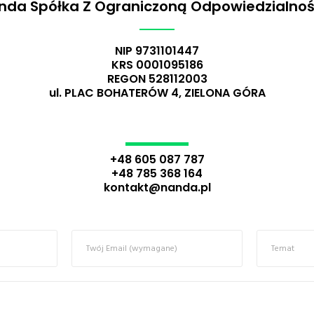
nda Spółka Z Ograniczoną Odpowiedzialnoś
NIP 9731101447
KRS 0001095186
REGON 528112003
ul. PLAC BOHATERÓW 4, ZIELONA GÓRA
+48 605 087 787
+48 785 368 164
kontakt@nanda.pl